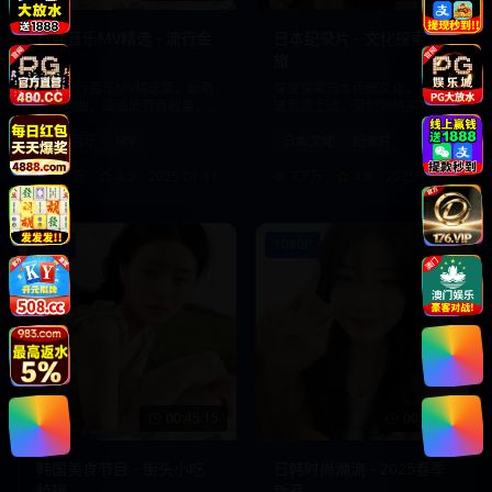
日韩音乐MV精选 - 流行金
日本纪录片 - 文化探索之
曲
旅
日韩流行音乐MV精选集，最新
深度探索日本传统文化，从茶
热门歌曲，高品质音画效果，
道到武士道，带您领略东方文
享受视听盛宴。
化的魅力。
日韩音乐
MV
日本文化
纪录片
8.8万
4.5
2025-01-11
7.7万
4.8
2025-01-10
720P
1080P
00:45:15
00:28:40
韩国美食节目 - 街头小吃
日韩时尚潮流 - 2025春季
特辑
新品