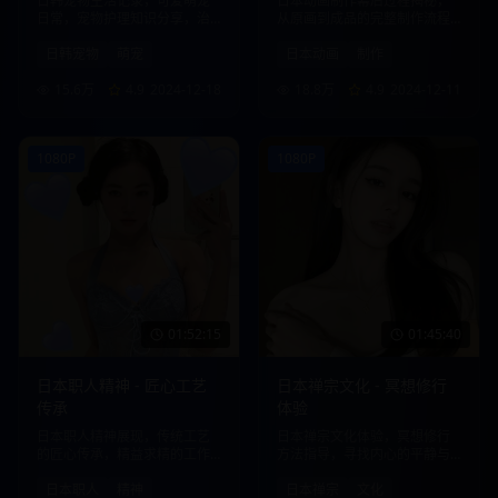
日韩宠物生活记录，可爱萌宠
日本动画制作幕后过程揭秘，
日常，宠物护理知识分享，治
从原画到成品的完整制作流程
愈系内容。
展示。
日韩宠物
萌宠
日本动画
制作
15.6万
4.9
2024-12-18
18.8万
4.9
2024-12-11
1080P
1080P
01:52:15
01:45:40
日本职人精神 - 匠心工艺
日本禅宗文化 - 冥想修行
传承
体验
日本职人精神展现，传统工艺
日本禅宗文化体验，冥想修行
的匠心传承，精益求精的工作
方法指导，寻找内心的平静与
态度。
智慧。
日本职人
精神
日本禅宗
文化