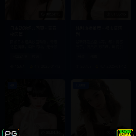
00:24:15
01:05:45
日本动漫经典回顾 - 青春
韩剧热播推荐 - 都市情感
校园篇
剧
回顾日本经典校园动漫，青春
最新韩剧热播推荐，都市情感
记忆满满，画质清晰，无卡顿
故事，演员演技精湛，剧情引
观看体验。
人入胜。
日本动漫
校园
韩剧
都市
15.6万
4.9
2025-01-13
20.4万
4.7
2025-01-12
4K
1080P
00:04:30
01:30:20