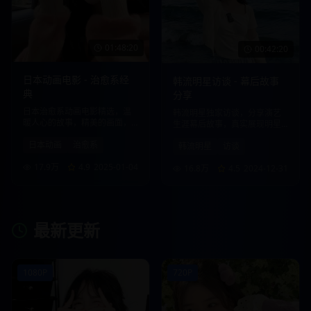
01:48:20
00:42:20
日本动画电影 - 治愈系经
韩流明星访谈 - 幕后故事
典
分享
日本治愈系动画电影精选，温
韩流明星独家访谈，分享演艺
暖人心的故事，精美的画面，
生涯幕后故事，真实展现明星
带给您心灵的慰藉。
生活点滴。
日本动画
治愈系
韩流明星
访谈
17.9万
4.9
2025-01-04
16.8万
4.5
2024-12-31
最新更新
1080P
720P